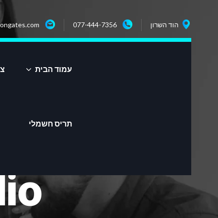
הוד השרון
077-444-7356
ongates.com
עמוד הבית
צר
תריס חשמלי
lio