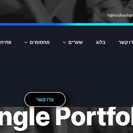
h@hodhashar
ו קשר
בלוג
שערים
מחסומים
פתיחת
צ
ר
ו
ק
ש
ר
ngle Portfo