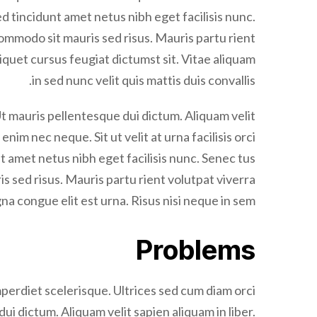
 sed tincidunt amet netus nibh eget facilisis nunc.
ommodo sit mauris sed risus. Mauris partu rient
iquet cursus feugiat dictumst sit. Vitae aliquam
in sed nunc velit quis mattis duis convallis.
Ut mauris pellentesque dui dictum. Aliquam velit
nim nec neque. Sit ut velit at urna facilisis orci
unt amet netus nibh eget facilisis nunc. Senec tus
 sed risus. Mauris partu rient volutpat viverra
a congue elit est urna. Risus nisi neque in sem.
Problems
erdiet scelerisque. Ultrices sed cum diam orci
ui dictum. Aliquam velit sapien aliquam in liber.