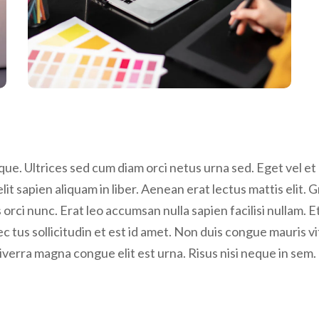
e. Ultrices sed cum diam orci netus urna sed. Eget vel et 
it sapien aliquam in liber. Aenean erat lectus mattis elit. 
s orci nunc. Erat leo accumsan nulla sapien facilisi nullam. E
nec tus sollicitudin et est id amet. Non duis congue maur
viverra magna congue elit est urna. Risus nisi neque in sem.