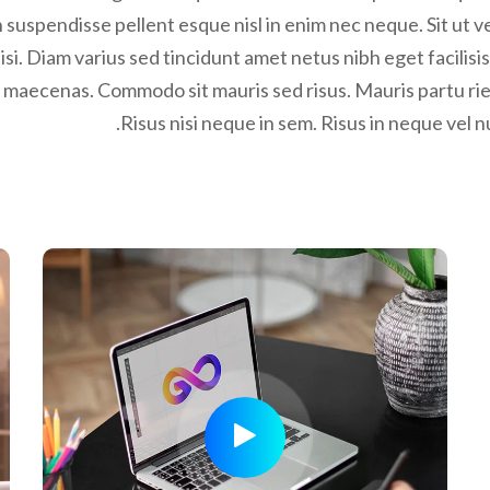
suspendisse pellent esque nisl in enim nec neque. Sit ut vel
s nisi. Diam varius sed tincidunt amet netus nibh eget facilis
maecenas. Commodo sit mauris sed risus. Mauris partu rien
Risus nisi neque in sem. Risus in neque vel n