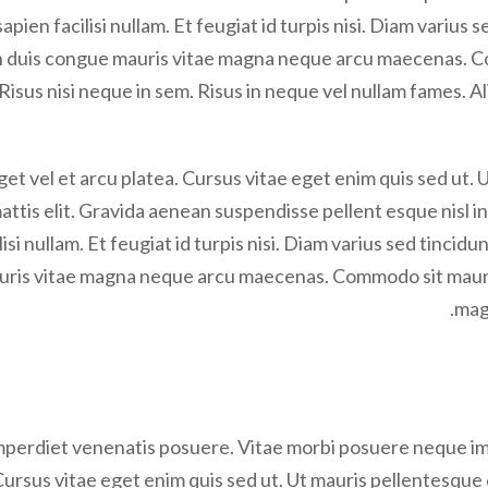
sapien facilisi nullam. Et feugiat id turpis nisi. Diam varius
Non duis congue mauris vitae magna neque arcu maecenas. C
Risus nisi neque in sem. Risus in neque vel nullam fames. Al
get vel et arcu platea. Cursus vitae eget enim quis sed ut. 
ttis elit. Gravida aenean suspendisse pellent esque nisl in e
isi nullam. Et feugiat id turpis nisi. Diam varius sed tincid
mauris vitae magna neque arcu maecenas. Commodo sit mauris
magn
mperdiet venenatis posuere. Vitae morbi posuere neque imp
Cursus vitae eget enim quis sed ut. Ut mauris pellentesque d