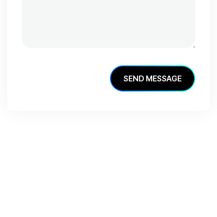
S
E
N
D
M
E
S
S
A
G
E