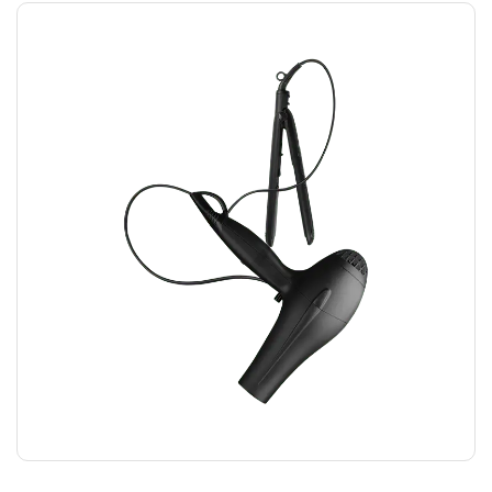
HAIRDRYER
₪
12.00