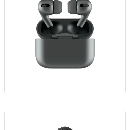
AIRPODS HEADPHONES
₪
100.00