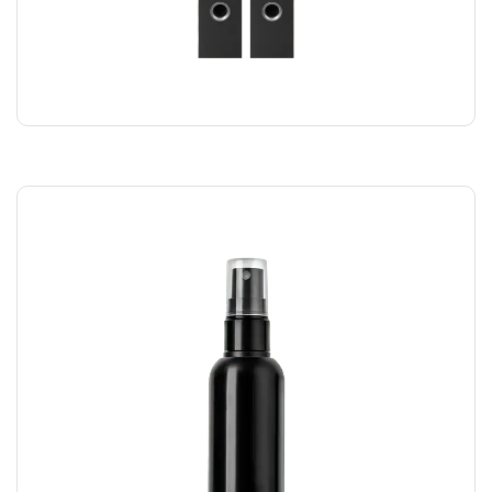
SPEAKER DUO
₪
220.00