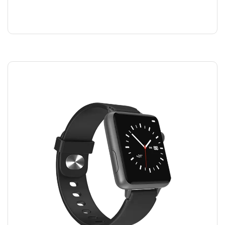
SHAMPOO
₪
40.00