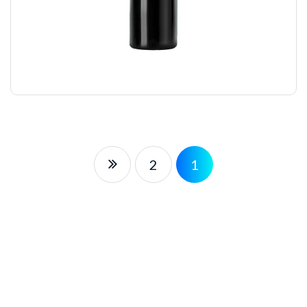
STYLING GLUE
₪
12.00
2
1