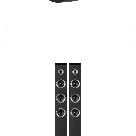
SMART WATCH
₪
220.00