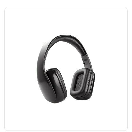
HEADPHONES
₪
45.00