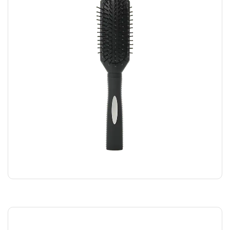
BLACK COMB
₪
5.00