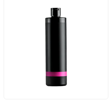
HAIR GEL
₪
24.00