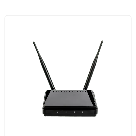
MODEM WIFI
₪
15.00