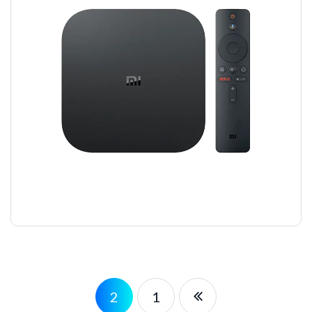
TV BOX
₪
120.00
2
1